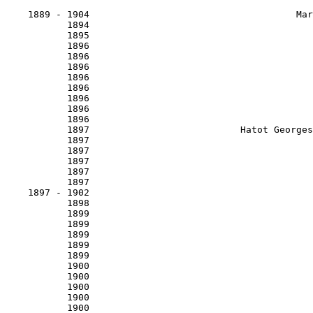
    1889 - 1904                                     Marey Étienne-Jules                                            Films chronophotographiques
           1894                                          Demenÿ Georges                                 Baiser envolé, Clin d'éventail, Cancan
           1895                                           Lumière Louis                                                      L'Arroseur arrosé
           1896                                           Lumière Louis                                            Bataille de boules de neige
           1896                                           Lumière Louis                                                  Lancement d'un navire
           1896                                          Méliès Georges                                                   Une Partie de cartes
           1896                                          Méliès Georges                                                      Une nuit terrible
           1896                                            Pirou Eugène                                                Le Coucher de la mariée
           1896                                        Promio Alexandre                                                     Rentrée à l’étable
           1896                                           Veyre Gabriel                                                    Baignade de chevaux
           1896                                           Veyre Gabriel                                                       Duel au pistolet
           1897                           Hatot Georges, Breteau Gaston                                        Entrevue de Napoléon et du pape
           1897                                           Lumière Louis                                         Arrivée d'un train à la Ciotat
           1897                                           Lumière Louis                                                       Danse serpentine
           1897                                           Lumière Louis                                                   Danse serpentine, v2
           1897                                        Promio Alexandre                                           Les pyramides (vue générale)
           1897                                        Promio Alexandre                                              Panorama de la Corne d’Or
    1897 - 1902                                                Various               The Brilliant Biograph - Earliest Moving Images of Europe
           1898                                          Méliès Georges                                                      Un homme de têtes
           1899                                          Méliès Georges                                                             Cendrillon
           1899                                          Méliès Georges                                                      L'Affaire Dreyfus
           1899                                          Méliès Georges                                                   Le chevalier mystère
           1899                                          Méliès Georges                                                 Le portrait mystérieux
           1899                                           Veyre Gabriel                                                        Fumerie d'opium
           1900                                           Lumière Louis                                            La petite fille et son chat
           1900                                          Méliès Georges                                             Le déshabillage impossible
           1900                                          Méliès Georges                                               Spiritisme abracadabrant
           1