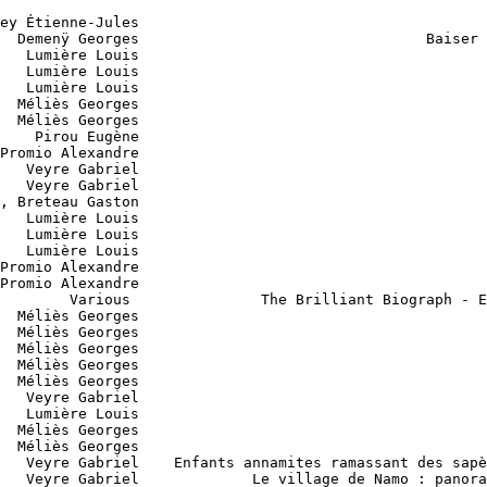
900                                           Veyre Gabriel    Enfants annamites ramassant des sapèques devant la pagode des dames
           1900                                           Veyre Gabriel             Le village de Namo : panorama pris d’une chaise à porteurs
           1901                                          Méliès Georges                                                            Barbe bleue
           1901                                          Méliès Georges                                                Dislocation mystérieuse
    1901 - 1904                                        François Auguste                                                        Images de Chine
           1902                                          Méliès Georges                                                 Le Voyage Dans La Lune
           1902                                          Méliès Georges                                                 Le sacre d'Edouard VII
           1902                                        Promio Alexandre                                                Fort-de-France : marché
           1903                                          Méliès Georges                                                  Le cake walk infernal
           1903                                          Méliès Georges                                                   Le chaudron infernal
           1903                                          Méliès Georges                                                            Le mélomane
           1903                     Porter Edwin S., McCutcheon Wallace                                                The Great Train Robbery
           1904                                          Méliès Georges                                                              La sirène
           1904                                          Méliès Georges                                                  Sorcellerie culinaire
           1905                                                Anonyme                                                   Le Déjeuner de minet
           1905                                          Méliès Georges                       L'île de Calypso ou Ulysse et le géant Polyphème
           1906                                          Miles Harry J.                                              A Trip Down Market Street
           1906                                          Méliès Georges                                                 La cardeuse de matelas
           1906                                          Méliès Georges                                               Les 400 farces du Diable
           1906                                          Méliès Georges                                               Les affiches en goguette
           1906                                          Méliès Georges                                                       Les incendiaires
           1906                                          Méliès Georges                                               Une chute de cinq étages
           1907                                       Chomón Segundo de                                         Les Kiriki, acrobates japonais
           1908                                                Anonyme                                        À l'Écu d'or ou la Bonne Auberge
           1908                                         Calmettes André                                           L'Assassinat du Duc de Guise
           1908                                          Méliès Georges                                       Il y a un dieu pour les ivrognes
           1908                                          Méliès Georges                                                        Le Génie du feu
           1908                                          Méliès Georges                       