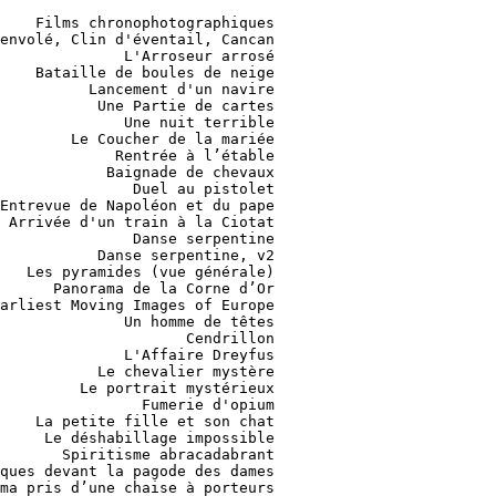
                           Le fakir de Singapour
           1908                                          Méliès Georges                                          Les malheurs d'un photographe
           1909                                       Chomón Segundo de                                    Pickpock ne craint pas les entraves
           1909                                          Griffith D. W.                                                      A Corner in Wheat
           1910                                               Gad Urban                                                              Afgrunden
           1910                                                anonyme                            Corée - vues de Séoul et du port de Chemulpo
           1911                                             Maggi Luigi                                                   La damnation de Caïn
           1911                                             Maggi Luigi                                                            Nozze d'oro
           1912                                               Guy Alice                                                         Falling Leaves
           1912                                        Guy-Blaché Alice                                                         Falling Leaves
           1912                                        Guy-Blaché Alice                                              The Girl in the Arm-Chair
           1912                                          Méliès Georges                                                  A la conquête du pôle
           1912                                          Méliès Georges                                Cendrillon ou la pantoufle merveilleuse
           1912                                           Perret Léonce                                         Le Mystère des roches de Kador
           1912                                     Starewitch Ladislas                                         La Vengeance du ciné-opérateur
           1912                                         Taizumi Yasunao                                          Japanese antarctic e